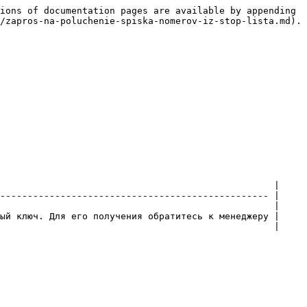
ions of documentation pages are available by appending 
/zapros-na-poluchenie-spiska-nomerov-iz-stop-lista.md).

                                                  |

------------------------------------------------- |

                                                  |

ый ключ. Для его получения обратитесь к менеджеру |

                                                  |
