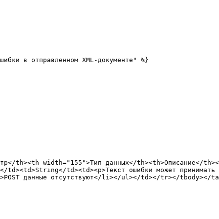
шибки в отправленном XML-документе" %}

тр</th><th width="155">Тип данных</th><th>Описание</th><
</td><td>String</td><td><p>Текст ошибки может принимать 
>POST данные отсутствуют</li></ul></td></tr></tbody></ta