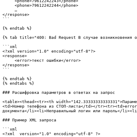
     <phone>79612242243</phone>

     <phone>79612242244</phone>

     …

</response>

```

{% endtab %}

{% tab title="400: Bad Request В случае возникновения о
```xml

<?xml version="1.0" encoding="utf-8"?>

<response>

     <error>текст ошибки</error>

</response>

```

{% endtab %}

{% endtabs %}

### Расшифровка параметров в ответах на запрос

<table><thead><tr><th width="142.33333333333331">Параме
<td>Номер телефона из СТОП-листа</td></tr><tr><td>error
документа</li><li>Неправильный логин или пароль</li><li
### Пример XML запроса

```xml

<?xml  version="1.0" encoding="utf-8" ?>
