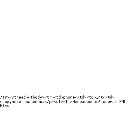
/tr></thead><tbody><tr><td>phone</td><td>Int</td>
следующие значения:</p><ul><li>Неправильный формат XML 
ble>
