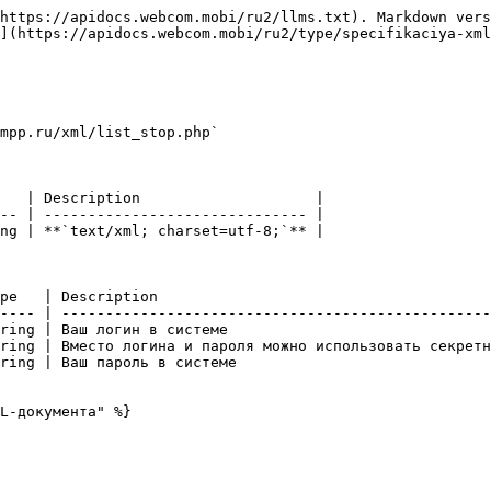
https://apidocs.webcom.mobi/ru2/llms.txt). Markdown vers
](https://apidocs.webcom.mobi/ru2/type/specifikaciya-xml
mpp.ru/xml/list_stop.php`

   | Description                    |

-- | ------------------------------ |

ng | **`text/xml; charset=utf-8;`** |

pe   | Description                                      
---- | -------------------------------------------------
ring | Ваш логин в системе                              
ring | Вместо логина и пароля можно использовать секретн
ring | Ваш пароль в системе                             
L-документа" %}
