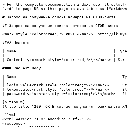
> For the complete documentation index, see [llms.txt](
`.md` to page URLs; this page is available as [Markdown
# Запрос на получение списка номеров из СТОП-листа

## Запрос на получение списка номеров из СТОП-листа

<mark style="color:green;">`POST`</mark> `http://lk.mys
#### Headers

| Name                                           | Type
| ---------------------------------------------- | ----
| Content-type<mark style="color:red;">\*</mark> | Stri
#### Request Body

| Name                                             | Ty
| ------------------------------------------------ | --
| login.value<mark style="color:red;">\*</mark>    | St
| token.value<mark style="color:red;">\*</mark>    | St
| password.value<mark style="color:red;">\*</mark> | St
{% tabs %}

{% tab title="200: OK В случае получения правильного XM
```xml

<?xml version="1.0" encoding="utf-8" ?>

<response>
