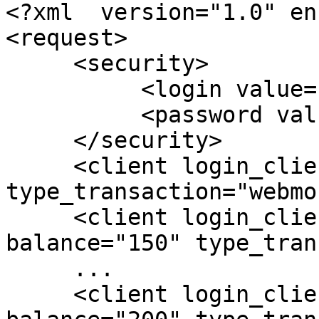
<?xml  version="1.0" en
<request>

     <security>

          <login value="логин" />

          <password value="пароль" />

     </security>

     <client login_client="test_6_1" balance="100" 
type_transaction="webmo
     <client login_client="test_smpp_3" 
balance="150" type_tran
     ...

     <client login_client="test_smpp_8" 