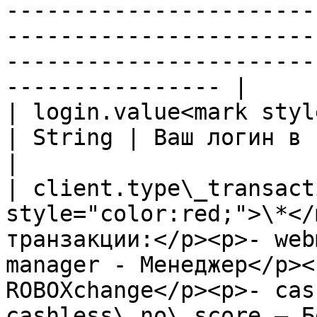
-----------------------
-----------------------
-----------------------
---------------- |

| login.value<mark style="colo
| String | Ваш логин в системе                                                                                                                                                                                                                                                                                           
|

| client.type\_transact
style="color:red;">\*</
транзакции:</p><p>- web
manager - Менеджер</p><
ROBOXchange</p><p>- cas
cashless\_no\_score – Б