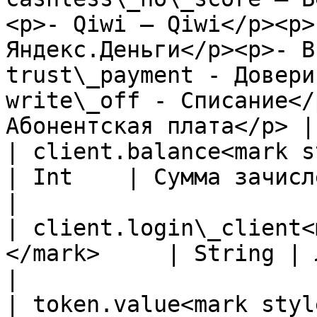
<p>- Qiwi – Qiwi</p><p>
Яндекс.Деньги</p><p>- B
trust\_payment - Довери
write\_off - Списание</
Абонентская плата</p> |

| client.balance<mark style=
| Int    | Сумма зачисления                                                                                                                                                                                                                                                                                                                                 
|

| client.login\_client<
</mark>     | String | Логин клиента                                                                                                                                                                                                                                        
|

| token.value<mark style="colo