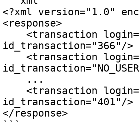
```xml

<?xml version="1.0" enc
<response>

    <transaction login="test_6_1" 
id_transaction="366"/>

    <transaction login="test_smpp_3" 
id_transaction="NO_USER"
    ...

    <transaction login="test_smpp_8" 
id_transaction="401"/>

</response>

```
