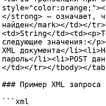
style="color:orange;"><
</strong> – означает, ч
найден</mark></td></tr>
<td>String</td><td><p>Т
следующие значения:</p>
XML документа</li><li>Н
пароль</li><li>POST дан
</td></tr></tbody></tabl
### Пример XML запроса

```xml
