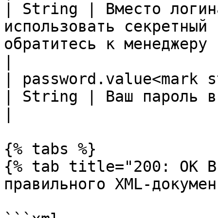
| String | Вместо логин
использовать секретный 
обратитесь к менеджеру                                                                                                                                                                                                                                                                                                         
|

| password.value<mark style=
| String | Ваш пароль в системе                                                                                                                                                                                                                                                                                
|

{% tabs %}

{% tab title="200: OK В
правильного XML-докумен