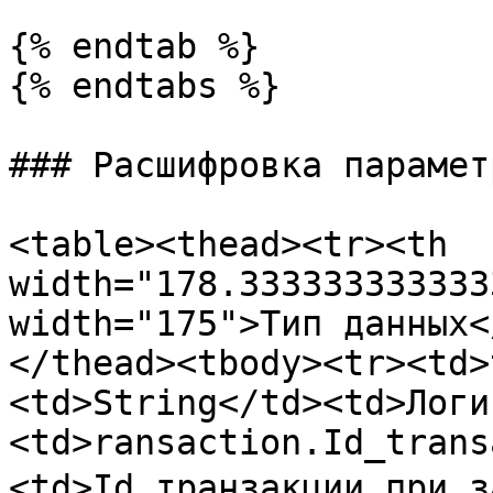
{% endtab %}

{% endtabs %}

### Расшифровка парамет
<table><thead><tr><th 
width="178.333333333333
width="175">Тип данных<
</thead><tbody><tr><td>
<td>String</td><td>Логи
<td>ransaction.Id_trans
<td>Id транзакции при з