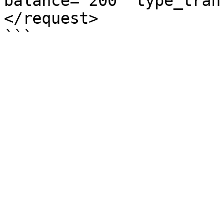
balance="200" type_tran
</request>
