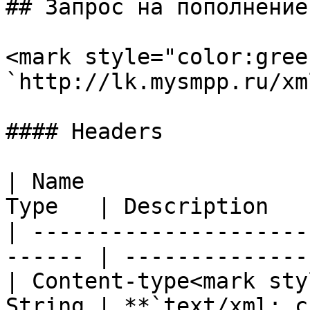
## Запрос на пополнение
<mark style="color:gree
`http://lk.mysmpp.ru/xm
#### Headers

| Name                 
Type   | Description   
| ---------------------
------ | --------------
| Content-type<mark sty
String | **`text/xml; c