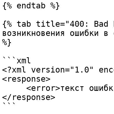
{% endtab %}

{% tab title="400: Bad 
возникновения ошибки в 
%}

```xml

<?xml version="1.0" enc
<response>

     <error>текст ошибки</error>

</response>

```
