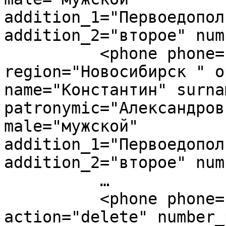
addition_1="Первоедопол
addition_2="второе" num
          <phone phone="79612242244" 
region="Новосибирск " o
name="Константин" surna
patronymic="Александров
male="мужской" 
addition_1="Первоедопол
addition_2="второе" num
          …

          <phone phone="79612242243" 
action="delete" number_