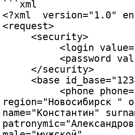
```xml

<?xml  version="1.0" en
<request>

     <security>

          <login value="логин" />

          <password value="пароль" />

     </security>

     <base id_base="1234">

          <phone phone="79612242243" 
region="Новосибирск " o
name="Константин" surna
patronymic="Александров
male="мужской" 