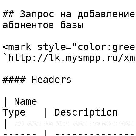
## Запрос на добавление
абонентов базы

<mark style="color:gree
`http://lk.mysmpp.ru/xm
#### Headers

| Name                 
Type   | Description   
| ---------------------
------ | --------------