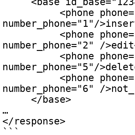
     <base id_base="1234">

          <phone phone="79612242243" 
number_phone="1"/>inser
          <phone phone="79612242244" 
number_phone="2" />edit
          <phone phone="79612242243" 
number_phone="5"/>delet
          <phone phone="79612242244" 
number_phone="6" />not_
     </base>

…

</response>

```
