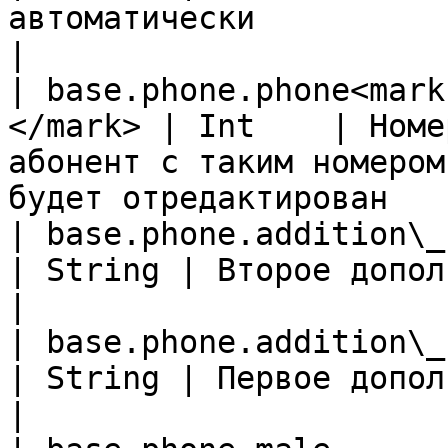
автоматически                                                  
|

| base.phone.phone<mark
</mark> | Int    | Номе
абонент с таким номером
будет отредактирован   |
| base.phone.addition\_1                           
| String | Второе дополнительное поле                               
|

| base.phone.addition\_1                           
| String | Первое дополнительное поле                               
|
