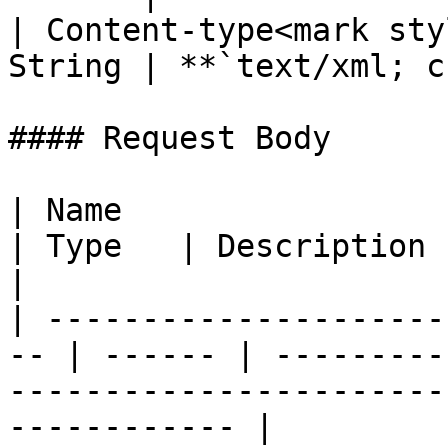
| Content-type<mark sty
String | **`text/xml; c
#### Request Body

| Name                                               
| Type   | Description                                                                                        
|

| ---------------------
-- | ------ | ---------
-----------------------
------------ |
