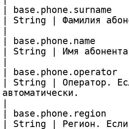
| base.phone.surname                                 
| String | Фамилия абонента                                                                   
|

| base.phone.name                                    
| String | Имя абонента                                                                                       
|

| base.phone.operator                                
| String | Оператор. Ес
автоматически.                                               
|

| base.phone.region                                  
| String | Регион. Если