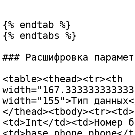
```

{% endtab %}

{% endtabs %}

### Расшифровка парамет
<table><thead><tr><th 
width="167.333333333333
width="155">Тип данных<
</thead><tbody><tr><td>
<td>Int</td><td>Номер б
<td>base.phone.phone</t