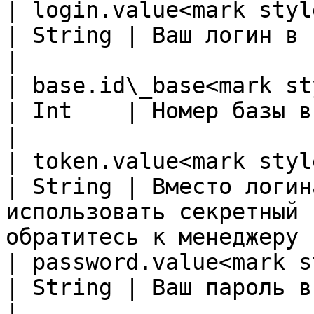
| login.value<mark style="
| String | Ваш логин в системе                                                      
|

| base.id\_base<mark styl
| Int    | Номер базы в системе                                                   
|

| token.value<mark style="
| String | Вместо логин
использовать секретный 
обратитесь к менеджеру |
| password.value<mark st
| String | Ваш пароль в системе                                                   
|
