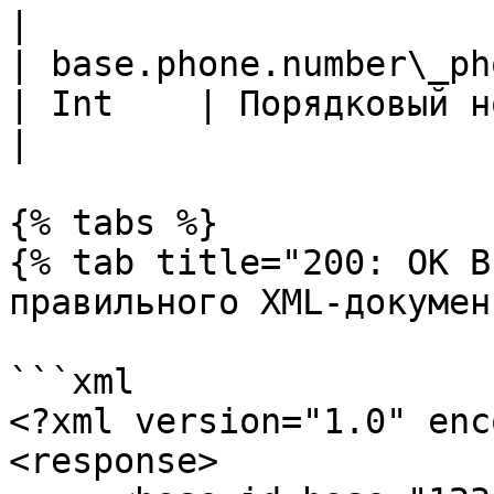
|

| base.phone.number\_phone                     
| Int    | Порядковый номер телефона в системе         
|

{% tabs %}

{% tab title="200: OK В
правильного XML-докумен
```xml

<?xml version="1.0" enc
<response>
