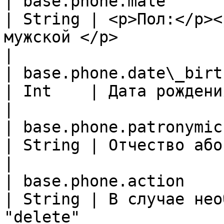
| base.phone.male                                    
| String | <p>Пол:</p><
мужской </p>                                                
|

| base.phone.date\_birth                           
| Int    | Дата рождения                                                                                  
|

| base.phone.patronymic                              
| String | Отчество абонента                                                              
|

| base.phone.action                                  
| String | В случае нео
"delete"                                                           