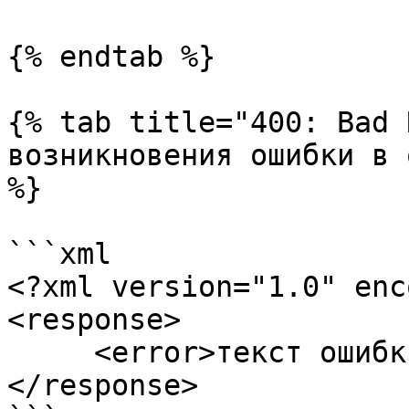
{% endtab %}

{% tab title="400: Bad 
возникновения ошибки в 
%}

```xml

<?xml version="1.0" enc
<response>

     <error>текст ошибки</error>

</response>
