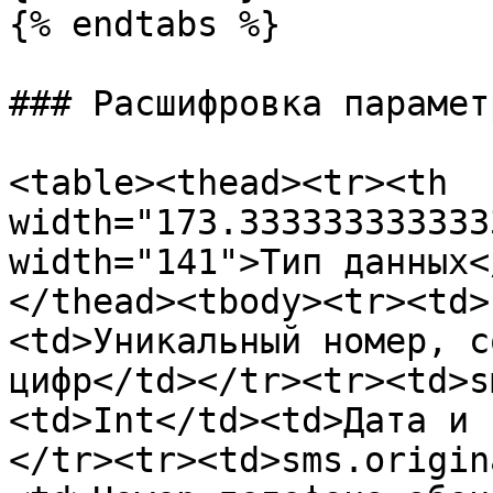
{% endtabs %}

### Расшифровка парамет
<table><thead><tr><th 
width="173.333333333333
width="141">Тип данных<
</thead><tbody><tr><td>
<td>Уникальный номер, с
цифр</td></tr><tr><td>s
<td>Int</td><td>Дата и 
</tr><tr><td>sms.origin