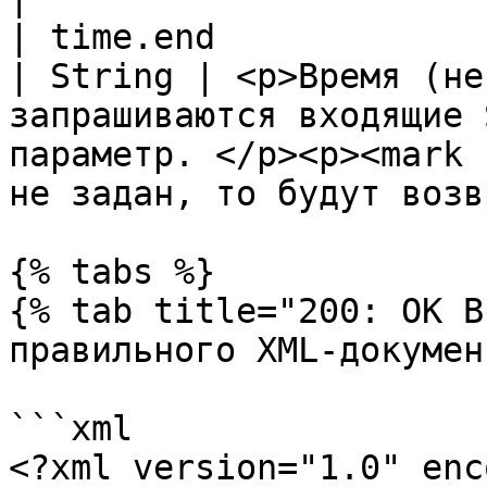
| time.end                                         
| String | <p>Время (не
запрашиваются входящие 
параметр. </p><p><mark 
не задан, то будут возв
{% tabs %}

{% tab title="200: OK В
правильного XML-докумен
```xml

<?xml version="1.0" enc