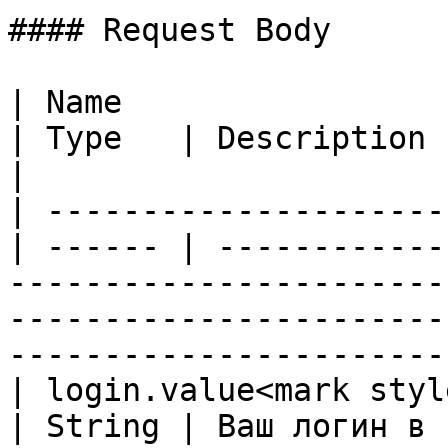
#### Request Body

| Name                                             
| Type   | Description                                                                                                                                                                           
|

| ---------------------
| ------ | ------------
-----------------------
-----------------------
-----------------------
| login.value<mark style=
| String | Ваш логин в системе                                                                                                                      