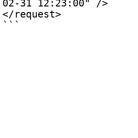
02-31 12:23:00" />

</request>
