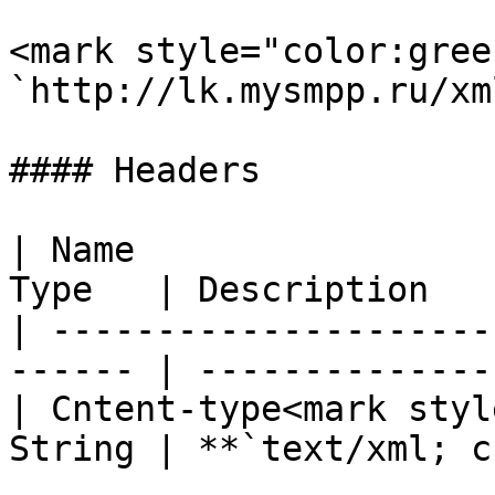
<mark style="color:gree
`http://lk.mysmpp.ru/xm
#### Headers

| Name                 
Type   | Description   
| ---------------------
------ | --------------
| Cntent-type<mark styl
String | **`text/xml; c