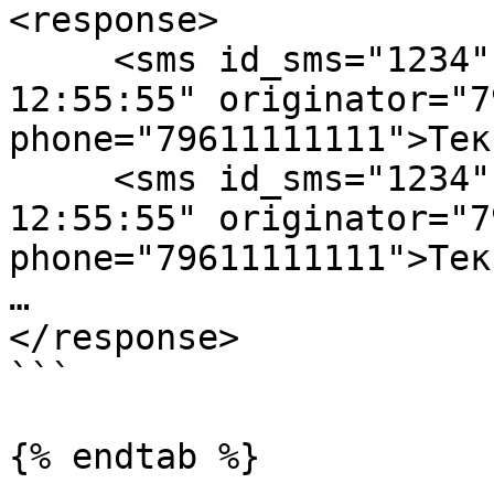
<response>

     <sms id_sms="1234" date_receive="2012-01-31 
12:55:55" originator="7
phone="79611111111">Тек
     <sms id_sms="1234" date_receive="2012-01-31 
12:55:55" originator="7
phone="79611111111">Тек
…

</response>

```

{% endtab %}
