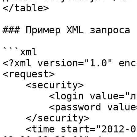
</table>

### Пример XML запроса

```xml

<?xml version="1.0" enc
<request>

    <security>

        <login value="логин" />

        <password value="пароль" />

    </security>

    <time start="2012-01-31 12:23:00" end="2012-