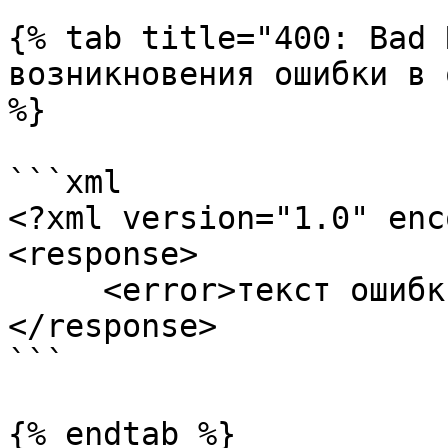
{% tab title="400: Bad 
возникновения ошибки в 
%}

```xml

<?xml version="1.0" enc
<response>

     <error>текст ошибки</error>

</response>

```

{% endtab %}
