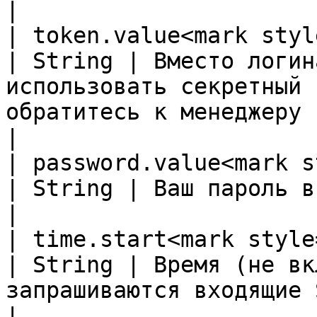
|

| token.value<mark style=
| String | Вместо логин
использовать секретный 
обратитесь к менеджеру                                                                                    
|

| password.value<mark s
| String | Ваш пароль в системе                                                                                                                 
|

| time.start<mark style="
| String | Время (не вк
запрашиваются входящие SMS                                                                                                        
|
