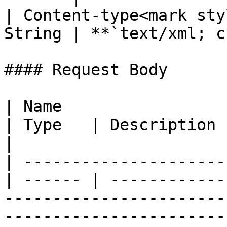
| Content-type<mark sty
String | **`text/xml; c
#### Request Body

| Name                                             
| Type   | Description                                                                                                                                                              
|

| ---------------------
| ------ | ------------
-----------------------
-----------------------