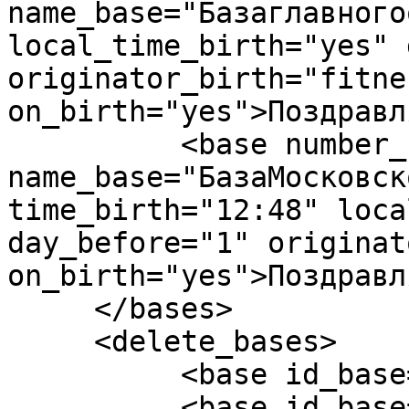
name_base="Базаглавного
local_time_birth="yes" 
originator_birth="fitnes
on_birth="yes">Поздравл
          <base number_base="1" 
name_base="БазаМосковск
time_birth="12:48" loca
day_before="1" originat
on_birth="yes">Поздравл
     </bases>

     <delete_bases>

          <base id_base="1235" />

          <base id_base="1236" />
