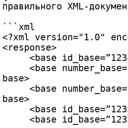
правильного XML-докумен
```xml

<?xml version="1.0" enc
<response>

     <base id_base=”1234”>edit</base>

     <base number_base=”1” id_base=”1235”>insert</ 
base>

     <base number_base=”2” id_base=”1236”>edit</ 
base>

     <base id_base=”1235”>delete</ base>

     <base id_base=”1235”>not_found</ base>
