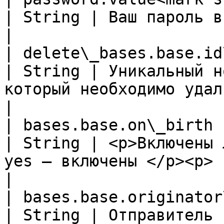
| String | Ваш пароль в системе                                                                                                       
|

| delete\_bases.base.id\_base           
| String | Уникальный н
который необходимо удалить                                                                                               
|

| bases.base.on\_birth                             
| String | <p>Включены 
yes – включены </p><p> - no - выключены</p>                           
|

| bases.base.originator\_birth         
| String | Отправитель поздравления                                                                                    