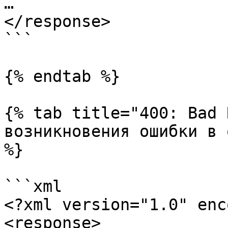
…

</response>

```

{% endtab %}

{% tab title="400: Bad 
возникновения ошибки в 
%}

```xml

<?xml version="1.0" enc
<response>
