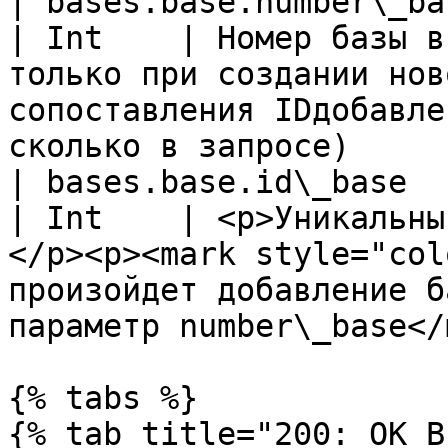
| bases.base.number\_base                      
| Int    | Номер базы в
только при создании нов
сопоставления IDдобавле
сколько в запросе)     
| bases.base.id\_base                              
| Int    | <p>Уникальны
</p><p><mark style="col
произойдет добавление б
параметр number\_base</
{% tabs %}

{% tab title="200: OK В