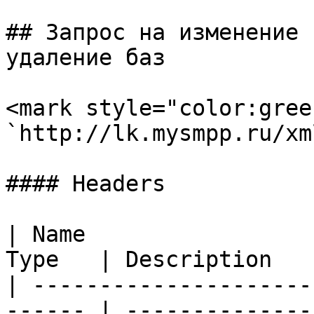
## Запрос на изменение 
удаление баз

<mark style="color:gree
`http://lk.mysmpp.ru/xm
#### Headers

| Name                 
Type   | Description   
| ---------------------
------ | --------------