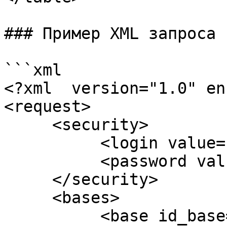
### Пример XML запроса

```xml

<?xml  version="1.0" en
<request>

     <security>

          <login value="логин" />

          <password value="пароль" />

     </security>

     <bases>

          <base id_base="1234" 