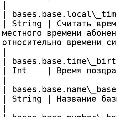
|

| bases.base.local\_time\_birth       
| String | Считать врем
местного времени абонен
относительно времени системы (**`no`**)             
|

| bases.base.time\_birth                         
| Int    | Время поздравления                                                                                                                  
|

| bases.base.name\_base                            
| String | Название базы                                                                                                                                                     
|
