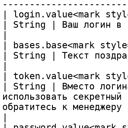
-----------------------
| login.value<mark style=
| String | Ваш логин в системе                                                                                                            
|

| bases.base<mark style="
| String | Текст поздравления                                                                                                                  
|

| token.value<mark style=
| String | Вместо логин
использовать секретный 
обратитесь к менеджеру                                                                       
|

| password.value<mark s