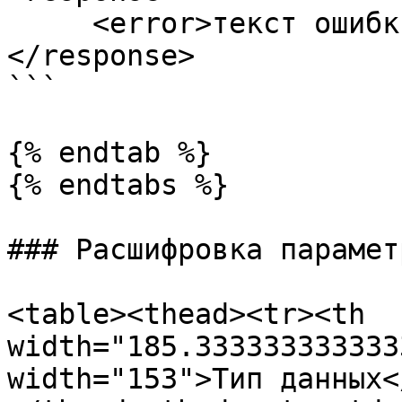
     <error>текст ошибки</error>

</response>

```

{% endtab %}

{% endtabs %}

### Расшифровка парамет
<table><thead><tr><th 
width="185.333333333333
width="153">Тип данных<