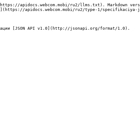
https://apidocs.webcom.mobi/ru2/llms.txt). Markdown vers
](https://apidocs.webcom.mobi/ru2/type-1/specifikaciya-j
ации [JSON API v1.0](http://jsonapi.org/format/1.0).
