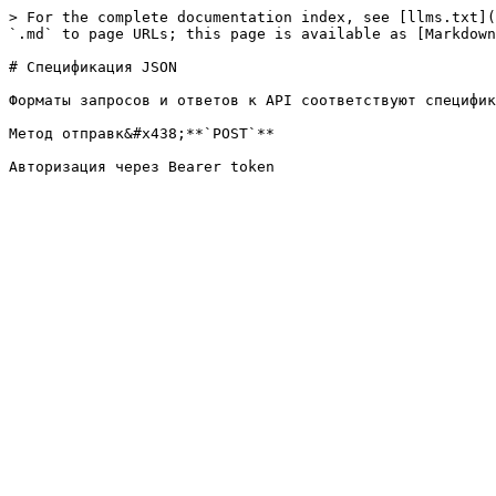
> For the complete documentation index, see [llms.txt](
`.md` to page URLs; this page is available as [Markdown
# Спецификация JSON

Форматы запросов и ответов к API соответствуют специфик
Метод отправк&#x438;**`POST`**
