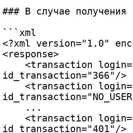
### В случае получения 
```xml

<?xml version="1.0" enc
<response>

    <transaction login="test_6_1" 
id_transaction="366"/>

    <transaction login="test_smpp_3" 
id_transaction="NO_USER"
    ...

    <transaction login="test_smpp_8" 
id_transaction="401"/>
