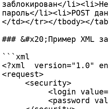
заблокирован</li><li>Не
пароль</li><li>POST дан
</td></tr></tbody></tabl
### &#x20;Пример XML за
```xml

<?xml  version="1.0" en
<request>

     <security>

          <login value="логин" />

          <password value="пароль" />
