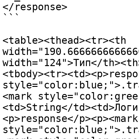
</response>

```

<table><thead><tr><th 
width="190.666666666666
width="124">Тип</th><th
<tbody><tr><td><p>respo
style="color:blue;">.tr
<mark style="color:gree
<td>String</td><td>Логи
<p>response</p><p><mark 
style="color:blue;">.tr