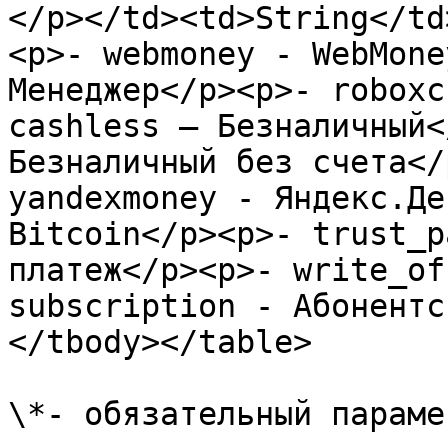
</p></td><td>String</td
<p>- webmoney - WebMone
Менеджер</p><p>- roboxc
cashless – Безналичный<
Безналичный без счета</
yandexmoney - Яндекс.Де
Bitcoin</p><p>- trust_p
платеж</p><p>- write_of
subscription - Абонентс
</tbody></table>

\*- обязательный парамет