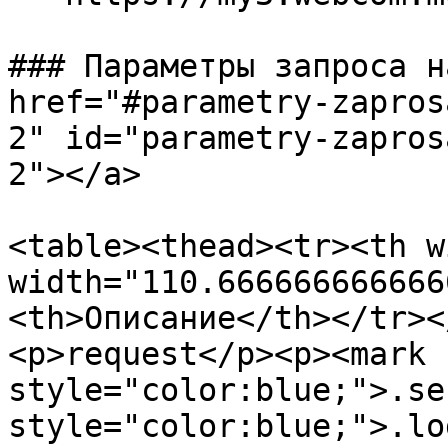
### Параметры запроса н
href="#parametry-zapros
2" id="parametry-zapros
2"></a>

<table><thead><tr><th w
width="110.666666666666
<th>Описание</th></tr><
<p>request</p><p><mark 
style="color:blue;">.se
style="color:blue;">.lo