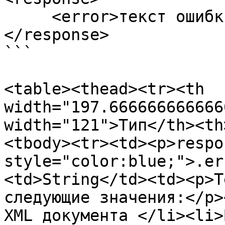
     <error>текст ошибки</error>

</response>

```

<table><thead><tr><th 
width="197.666666666666
width="121">Тип</th><th
<tbody><tr><td><p>respo
style="color:blue;">.er
<td>String</td><td><p>Т
следующие значения:</p>
XML документа </li><li>