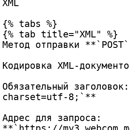
XML

{% tabs %}

{% tab title="XML" %}

Метод отправки **`POST`*
Кодировка XML-документо
Обязательный заголовок:
charset=utf-8;`**

Адрес для запроса: 
**`https://my3.webcom.m