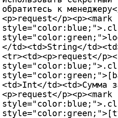
обратитесь к менеджеру<
<p>request</p><p><mark 
style="color:blue;">.cl
style="color:green;">lo
</td><td>String</td><td
<tr><td><p>request</p><
style="color:blue;">.cl
style="color:green;">[b
<td>Int</td><td>Сумма з
<p>request</p><p><mark 
style="color:blue;">.cl
style="color:green;">[t