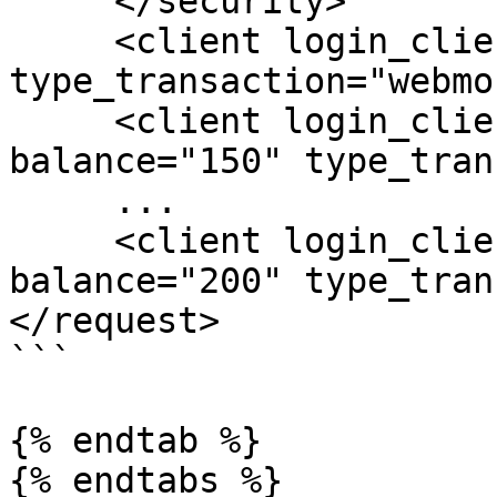
     </security>

     <client login_client="test_6_1" balance="100" 
type_transaction="webmo
     <client login_client="test_smpp_3" 
balance="150" type_tran
     ...

     <client login_client="test_smpp_8" 
balance="200" type_tran
</request>

```

{% endtab %}
